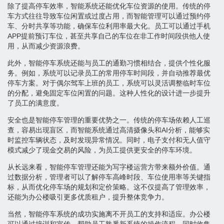
除了提高停车效率，智能系统还能优化车位资源的使用。传统的停
车方式往往导致车位闲置或过度占用，而智能管理可以通过预约停
车、分时共享等功能，确保车位利用率最大化。员工可以通过手机
APP提前预订车位，甚至共享自己的车位在非工作时间段供他人使
用，从而减少资源浪费。
此外，智能停车系统还能与员工的通勤习惯相结合，提供个性化服
务。例如，系统可以记录员工的常用停车时间段，并自动推荐最优
停车方案。对于偶尔驾车上班的员工，系统可以灵活调整临时车位
的分配，避免固定车位闲置的问题。这种人性化的设计进一步提升
了员工的满意度。
安全也是智能停车管理的重要优势之一。传统的停车场依赖人工巡
查，容易出现盲区，而智能系统通过高清摄像头和AI分析，能够实
时监控车辆状态，及时发现异常情况。同时，电子支付和无人值守
模式减少了现金交易的风险，为员工提供更安全的停车环境。
从长远来看，智能停车管理还能为写字楼运营方带来额外价值。通
过数据分析，管理者可以了解停车高峰时段、车位使用率等关键指
标，从而优化停车场的规划和定价策略。这不仅提高了管理效率，
还能为办公楼吸引更多优质租户，提升整体竞争力。
当然，智能停车系统的成功实施离不开员工的支持和适应。办公楼
可以通过培训和宣传，帮助员工熟悉新系统的操作流程，同时收集