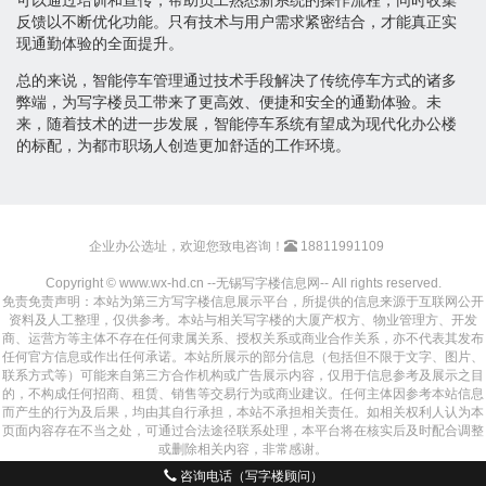
反馈以不断优化功能。只有技术与用户需求紧密结合，才能真正实
现通勤体验的全面提升。
总的来说，智能停车管理通过技术手段解决了传统停车方式的诸多
弊端，为写字楼员工带来了更高效、便捷和安全的通勤体验。未
来，随着技术的进一步发展，智能停车系统有望成为现代化办公楼
的标配，为都市职场人创造更加舒适的工作环境。
企业办公选址，欢迎您致电咨询！
18811991109
Copyright © www.wx-hd.cn --无锡写字楼信息网-- All rights reserved.
免责免责声明：本站为第三方写字楼信息展示平台，所提供的信息来源于互联网公开
资料及人工整理，仅供参考。本站与相关写字楼的大厦产权方、物业管理方、开发
商、运营方等主体不存在任何隶属关系、授权关系或商业合作关系，亦不代表其发布
任何官方信息或作出任何承诺。本站所展示的部分信息（包括但不限于文字、图片、
联系方式等）可能来自第三方合作机构或广告展示内容，仅用于信息参考及展示之目
的，不构成任何招商、租赁、销售等交易行为或商业建议。任何主体因参考本站信息
而产生的行为及后果，均由其自行承担，本站不承担相关责任。如相关权利人认为本
页面内容存在不当之处，可通过合法途径联系处理，本平台将在核实后及时配合调整
或删除相关内容，非常感谢。
咨询电话（写字楼顾问）