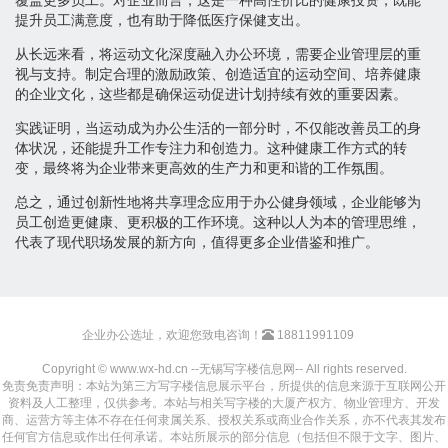
提升员工满意度，也有助于降低医疗保健支出。
从长远来看，将运动文化深度融入办公环境，需要企业管理层的重
视与支持。制定合理的激励政策、创造适宜的运动空间、培养健康
的企业文化，这些都是确保运动促进计划持续有效的重要因素。
实践证明，当运动成为办公生活的一部分时，不仅能改善员工的身
体状况，还能提升工作专注力和创造力。这种健康工作方式的转
变，最终将为企业带来更高效的生产力和更和谐的工作氛围。
总之，通过创新性地将共享理念应用于办公健身领域，企业能够为
员工创造更健康、更积极的工作环境。这种以人为本的管理思维，
代表了现代职场发展的新方向，值得更多企业借鉴和推广。
企业办公选址，欢迎您致电咨询！
18811991109
Copyright © www.wx-hd.cn --无锡写字楼信息网-- All rights reserved.
免责免责声明：本站为第三方写字楼信息展示平台，所提供的信息来源于互联网公开
资料及人工整理，仅供参考。本站与相关写字楼的大厦产权方、物业管理方、开发
商、运营方等主体不存在任何隶属关系、授权关系或商业合作关系，亦不代表其发布
任何官方信息或作出任何承诺。本站所展示的部分信息（包括但不限于文字、图片、