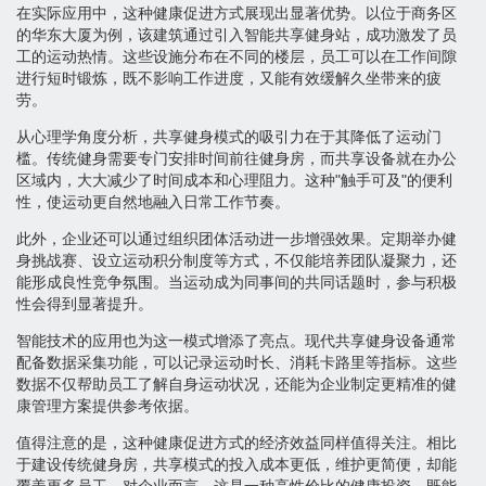
在实际应用中，这种健康促进方式展现出显著优势。以位于商务区
的华东大厦为例，该建筑通过引入智能共享健身站，成功激发了员
工的运动热情。这些设施分布在不同的楼层，员工可以在工作间隙
进行短时锻炼，既不影响工作进度，又能有效缓解久坐带来的疲
劳。
从心理学角度分析，共享健身模式的吸引力在于其降低了运动门
槛。传统健身需要专门安排时间前往健身房，而共享设备就在办公
区域内，大大减少了时间成本和心理阻力。这种"触手可及"的便利
性，使运动更自然地融入日常工作节奏。
此外，企业还可以通过组织团体活动进一步增强效果。定期举办健
身挑战赛、设立运动积分制度等方式，不仅能培养团队凝聚力，还
能形成良性竞争氛围。当运动成为同事间的共同话题时，参与积极
性会得到显著提升。
智能技术的应用也为这一模式增添了亮点。现代共享健身设备通常
配备数据采集功能，可以记录运动时长、消耗卡路里等指标。这些
数据不仅帮助员工了解自身运动状况，还能为企业制定更精准的健
康管理方案提供参考依据。
值得注意的是，这种健康促进方式的经济效益同样值得关注。相比
于建设传统健身房，共享模式的投入成本更低，维护更简便，却能
覆盖更多员工。对企业而言，这是一种高性价比的健康投资，既能